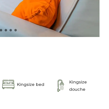
Kingsize
Kingsize bed
douche