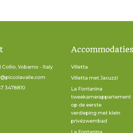
t
Accommodatie
i Collio, Vobarno - Italy
Villetta
o@piccolavalle.com
Villetta met Jacuzzi
47 3478810
La Fontanina
tweekamerappartement
op de eerste
verdieping met klein
privézwembad
La Fontanina